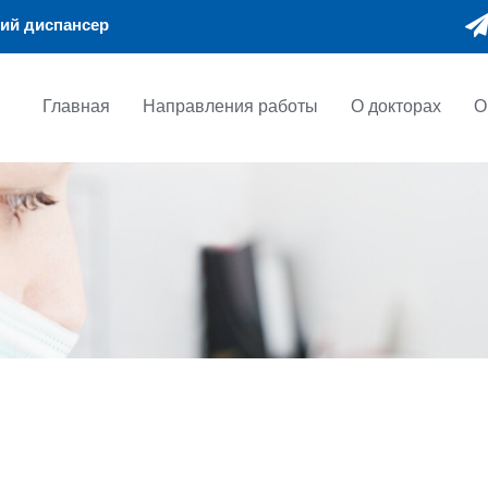
ий диспансер
Главная
Направления работы
О докторах
О