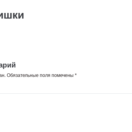
кишки
арий
ан.
Обязательные поля помечены
*