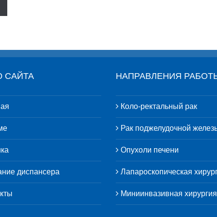
 САЙТА
НАПРАВЛЕНИЯ РАБОТ
ая
Коло-ректальный рак
ме
Рак поджелудочной желез
ка
Опухоли печени
ние диспансера
Лапароскопическая хирур
кты
Миниинвазивная хирургия