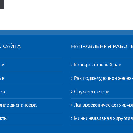
 САЙТА
НАПРАВЛЕНИЯ РАБОТ
ая
Коло-ректальный рак
ме
Рак поджелудочной желез
ка
Опухоли печени
ние диспансера
Лапароскопическая хирур
кты
Миниинвазивная хирургия