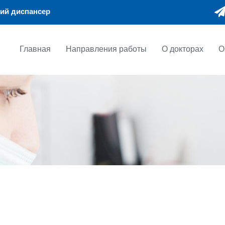
ий диспансер
Главная
Направления работы
О докторах
О